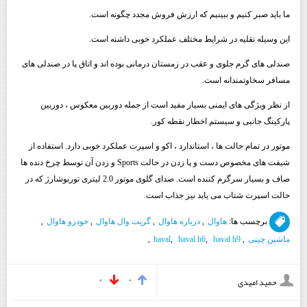
ما باید صبر کنیم و ببینیم که ارزش فروش مجدد چگونه است.
این وسیله نقلیه در شرایط مختلف عملکرد خوبی داشته است.
صندلی های گرم جلوی و عقب در زمستان درمانی بوده اند و اتاق پا در صندلی های
مسافر سخاوتمندانه است.
از نظر ویژگی های ایمنی بسیار مفید است از جمله دوربین معکوس ، دوربین
پارکینگ جانبی و سیستم اخطار نقطه کور.
موتور در تمام حالت ها ، استاندارد ، اکو و اسپرت عملکرد خوبی دارد. استفاده از
شیفت های مخصوص دست و پا زدن در حالت Sports و زدن آن توسط چرخ دنده ها
صاف و بسیار سرگرم کننده است. صدای گلوی موتور 2.0 لیتری توربوشارژ که در
حالت اسپرت شتاب می یابد نیز جذاب است.
برچسب ها:
هاوال
,
درباره هاوال
,
گریت وال هاوال
,
خودرو هاوال
,
ماشین چینی
,
haval h9
,
haval h6
,
haval
,
۰
۰
حمید امیدی