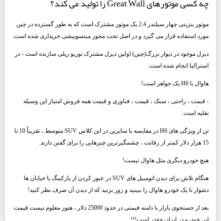
چه کسی موتورهای Great Wall را تولید می کند؟
موتور بنزینی چهار سیلندر 2.4 یک موتور مشترک است که به طور گسترده در چین
مورد استفاده قرار می گیرد و در اصل تحت مجوز میتسوبیشی خریداری شده است.
دیزل موجود در دیوار بزرگ(چین) اولین دیزل مشترک توربو ریلی سازنده است - در
استرالیا انجام شده است.
هاوال با H6 یک جواهر است!
- قیمت ، راحتی ، سبک ، قیمت ، فناوری و قیمت همه فروش امتیاز این وسیله
نقلیه است.
تن از ویژگی های H6 در مقایسه با سایرین در این کلاس SUV متوسط ​​، تقریباً 10 تا
15 هزار دلار کمتر از رقابت ، چشمگیرترین چیزهایی را برای گفتن دارند.
هیچ خودرو دیگری مثل هاوال نیست!
هنگام تلاش برای دیدن اتومبیل های SUV در عبور کردن از پارکینگ یا خیابان ها
دشوار تا یک خودرو هاوال را ببینید و زور بزنید که از دیدن آن صرف نظر کنید!
بعد از جستجوی بازار با دامنه قیمتی در حدود 25000 دلار ، هنوز معلوم نیست قیمت
این خودرو در ایران چقدر است!!!