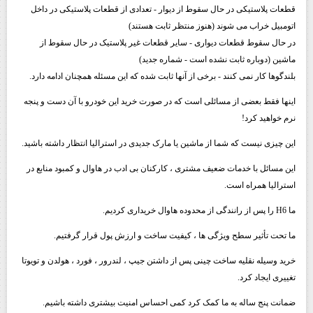
قطعات پلاستیکی در حال سقوط از دیوار - تعدادی از قطعات پلاستیکی در داخل
اتومبیل خراب می شوند (هنوز منتظر ثابت هستند)
در حال سقوط قطعات دیواری - سایر قطعات غیر پلاستیک در حال سقوط از
ماشین (دوباره ثابت نشده است - شماره جدید)
بلندگوها کار نمی کنند - برخی از آنها ثابت شده که این مسئله همچنان ادامه دارد.
اینها فقط بعضی از مسائلی است که در صورت خرید این خودرو با آن دست و پنجه
نرم خواهید کرد!
این چیزی نیست که شما از ماشین یا مارک جدیدی در استرالیا انتظار داشته باشید.
این مسائل با خدمات ضعیف مشتری ، کارکنان بی ادب در هاوال و کمبود منابع در
استرالیا همراه است.
ما H6 را پس از رانندگی از محدوده هاوال خریداری کردیم.
ما تحت تأثیر سطح ویژگی ها ، کیفیت ساخت و ارزش پول قرار گرفتیم.
خرید وسیله نقلیه ساخت چینی پس از داشتن جیپ ، لندرور ، فورد ، هولدن و تویوتا
تغییری ایجاد کرد.
ضمانت پنج ساله به ما کمک کرد کمی احساس امنیت بیشتری داشته باشیم.