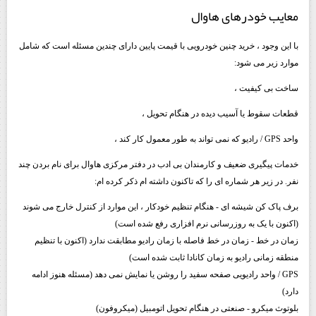
معایب خودرهای هاوال
با این وجود ، خرید چنین خودرویی با قیمت پایین دارای چندین مسئله است که شامل
موارد زیر می شود:
ساخت بی کیفیت ،
قطعات سقوط یا آسیب دیده در هنگام تحویل ،
واحد GPS / رادیو که نمی تواند به طور معمول کار کند ،
خدمات پیگیری ضعیف و کارمندان بی ادب در دفتر مرکزی هاوال برای نام بردن چند
نفر. در زیر هر شماره ای را که تاکنون داشته ام ذکر کرده ام:
برف پاک کن شیشه ای - هنگام تنظیم خودکار ، این موارد از کنترل خارج می شوند
(اکنون با یک به روزرسانی نرم افزاری رفع شده است)
زمان در خط - زمان در خط فاصله با زمان رادیو مطابقت ندارد (اکنون با تنظیم
منطقه زمانی رادیو به زمان کانادا ثابت شده است)
GPS / واحد رادیویی صفحه سفید را روشن یا نمایش نمی دهد (مسئله هنوز ادامه
دارد)
بلوتوث میکرو - صنعتی در هنگام تحویل اتومبیل (میکروفون)