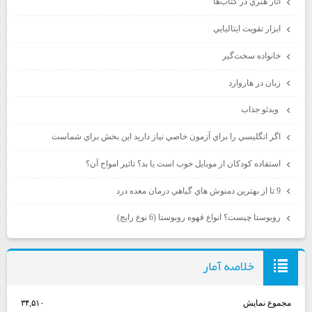
آثار هنري در كتاب‌ها
ابزار تقويت ايتاليايي
خانواده سخت‌گير
زبان در هاروارد
ويدئو جذاب
اگر انگليسي را براي آزمون خاصي نياز داريد اين بخش براي شماست
استفاده كودكان از موبايل خوب است يا بد؟ تاثير امواج آن؟
9 تا از بهترين دمنوش هاي گياهي درمان معده درد
روبوستا چيست؟ انواع قهوه روبوستا (6 نوع رايج)
خلاصه آمار
مجموع نمایش‌
۳۴,۵۱۰