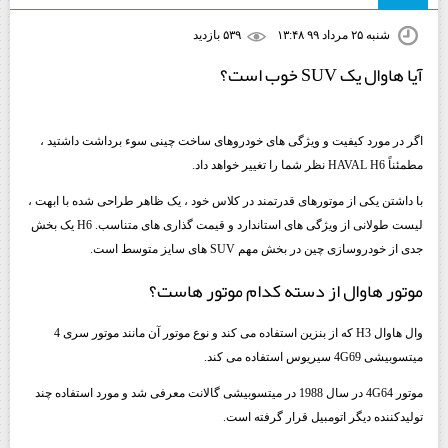
شنبه ۲۵ مرداد ۹۹ ۱۳:۴۸
۵۳۹ بازديد
آیا هاوال یک SUV خوب است؟
اگر در مورد کیفیت و ویژگی های خودروهای ساخت چینی سوء برداشت داشتید ،
مطمئناً HAVAL H6 نظر شما را تغییر خواهد داد.
با داشتن یکی از موتورهای قدرتمند در کلاس خود ، یک ظاهر طراحی شده با ابهت ،
لیست طولانی از ویژگی های استاندارد و قیمت گذاری های متناسب. H6 یک بخش
جدی از خودروسازی چین در بخش مهم SUV های سایز متوسط ​​است.
موتور هاوال از دسته کدام موتور هاست؟
وال هاوال H3 که از بنزین استفاده می کند و نوع موتور آن مانند موتور سری 4
میتسوبیشی 4G69 سیریوس استفاده می کند.
موتور 4G64 در سال 1988 در میتسوبیشی گالانت معرفی شد و مورد استفاده چند
تولیدکننده دیگر اتومبیل قرار گرفته است.