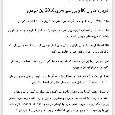
درباره هاوال h6 و بررسی سری 2018 این خودرو!
ما Haval H6 را به عنوان جایگزینی برای هولدن کروز SRi-V انتخاب کردیم.
ما Haval H6 را انتخاب کردیم زیرا می خواستیم یک SUV با اندازه متوسط ​​و طوری
باشد که هزینه های خود را کم کنیم.
Haval H6 از نظر قیمتی دارای ویژگی های قابل توجهی است و گزینه هایی دارد که
با لوکس ترین خودرو های جهان رقابت می کند!
این خودرو در بازار ایران کمی کمیاب است اما اگر آن را دیدید! حسابی بررسیش
کنید و تا می توانید آن را ببینید!
همانطور که قبلاً گفته شد ، ما هنگام مقایسه آن با سایر اتومبیل های موجود در بازار
، Haval H6 Lux را به دلیل قیمت بسیار عالی آن انتخاب کردیم.
از ویژگی هایی که با مدل Lux دریافت می کنید ، می توان به کنترل آب و هوا ،
صندلی چرمی ، GPS ،سقف کروک و سانروف ، نورپردازی خلقی و یک بوت جادار
برای نامگذاری چند مورد اشاره کرد. با قیمتی در حدود 30،000 - 35،000 دلار ، شما
این با این قیمت ،خودرو ای به یا این امکانات در برند های دیگر پیدا نمی کنید!