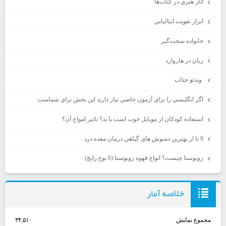
آثار هنري در كتاب‌ها
ابزار تقويت ايتاليايي
خانواده سخت‌گير
زبان در هاروارد
ويدئو جذاب
اگر انگليسي را براي آزمون خاصي نياز داريد اين بخش براي شماست
استفاده كودكان از موبايل خوب است يا بد؟ تاثير امواج آن؟
9 تا از بهترين دمنوش هاي گياهي درمان معده درد
روبوستا چيست؟ انواع قهوه روبوستا (6 نوع رايج)
خلاصه آمار
مجموع نمایش‌
۳۴,۵۱۰