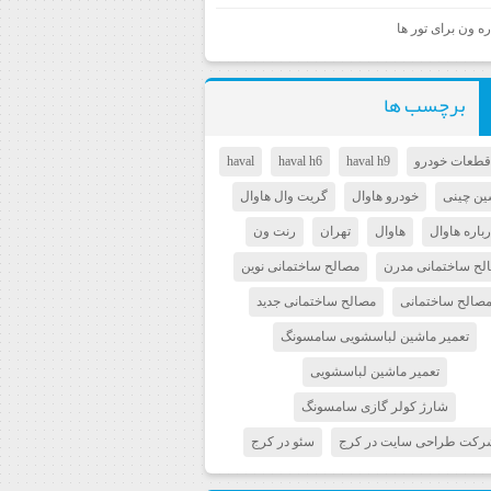
ره ون برای تور ها
برچسب ها
طعات خودرو
haval h9
haval h6
haval
ین چینی
خودرو هاوال
گریت وال هاوال
رباره هاوال
هاوال
تهران
رنت ون
لح ساختمانی مدرن
مصالح ساختمانی نوین
صالح ساختمانی
مصالح ساختمانی جدید
تعمیر ماشین لباسشویی سامسونگ
تعمیر ماشین لباسشویی
شارژ کولر گازی سامسونگ
رکت طراحی سایت در کرج
سئو در کرج