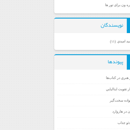
ره ون برای تور ها
نويسندگان
د اميدي
(۱۱)
پيوندها
ر هنري در كتاب‌ها
ر تقويت ايتاليايي
واده سخت‌گير
ن در هاروارد
ئو جذاب