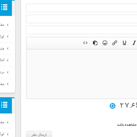
مقا
لوک
ون 
اجا
برت
مقای
مقای
 مشاهده باشد
لوک