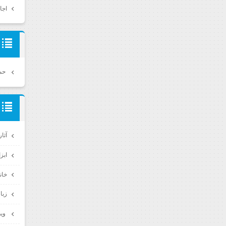
اجا
حمي
آثا
ابزا
خان
زبا
ويد